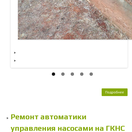
Подробнее
о 
тер
на
Ремонт автоматики
управления насосами на ГКНС