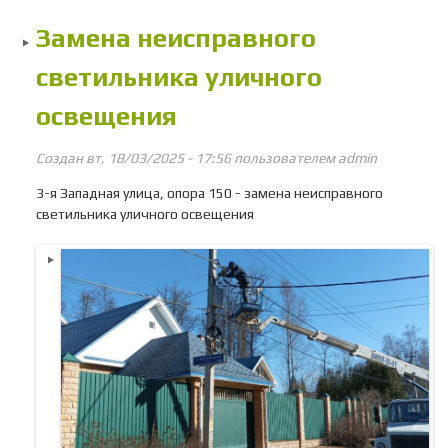
Замена неисправного
вод
светильника уличного
освещения
Создан вт, 18/03/2025 - 17:56 пользователем
admin
3-я Западная улица, опора 150 - замена неисправного
светильника уличного освещения