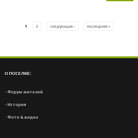
Воп
д
вне
1
2
следующая ›
последняя »
Страницы
Пов
д
Об
соб
О ПОСЕЛКЕ:
- Форум жителей
- История
-
Фото & видео