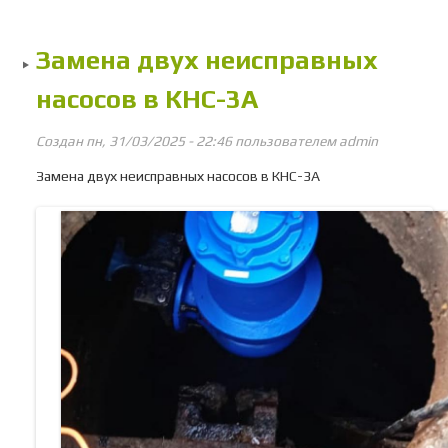
вод
Замена двух неисправных
кол
В
насосов в КНС-3А
Создан пн, 31/03/2025 - 22:46 пользователем
admin
Замена двух неисправных насосов в КНС-3А