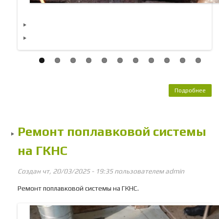
Подробнее
о 
неи
на
Ремонт поплавковой системы
К
на ГКНС
Создан чт, 20/03/2025 - 19:35 пользователем
admin
Ремонт поплавковой системы на ГКНС.