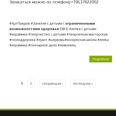
Записаться можно по телефону:+79637822002
#АртПокров #Занятия с детьми с
ограниченными
возможностями здоровья
(ОВЗ) #лепка с детьми
#керамика #творчество с детьми #творческая мастерская
#господдержка #грант #церковь#воскресная школа #лепка
#керамика #гончарное дело #живопись
Подробнее
Воск
ш
1
2
следующая ›
последняя »
Страницы