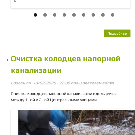
Подробнее
о 
ко
на
кан
Очистка колодцев напорной
ме
Цен
канализации
ули
Цен
пр
Создан пн, 10/02/2025 - 22:06 пользователем
admin
Очистка колодцев напорной канализации вдоль ручья
между 1- ой и 2- ой Центральными улицами.