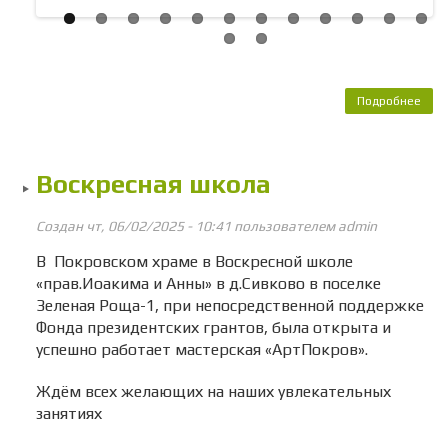
Подробнее
о 
неис
на
Воскресная школа
Создан чт, 06/02/2025 - 10:41 пользователем
admin
В Покровском храме в Воскресной школе
«прав.Иоакима и Анны» в д.Сивково в поселке
Зеленая Роща-1, при непосредственной поддержке
Фонда президентских грантов, была открыта и
успешно работает мастерская «АртПокров».
Ждём всех желающих на наших увлекательных
занятиях