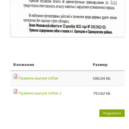
Вложение
Размер
Правила выгула собак
580.04 КБ
Правила выгула собак 2
193.82 КБ
Подробнее
Пра
выг