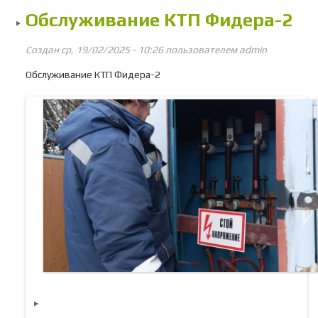
со
Обслуживание КТП Фидера-2
Создан ср, 19/02/2025 - 10:26 пользователем
admin
Обслуживание КТП Фидера-2