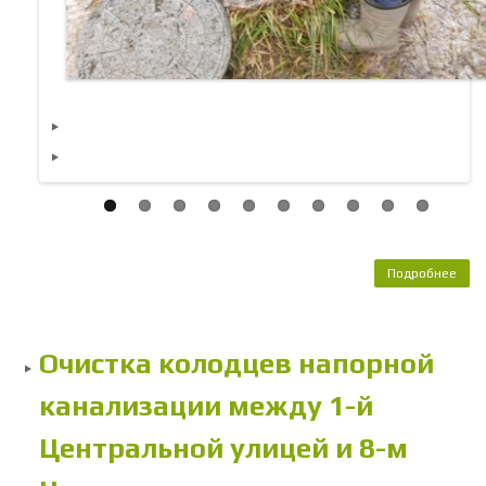
Подробнее
о 
обо
и
те
Очистка колодцев напорной
канализации между 1-й
Центральной улицей и 8-м