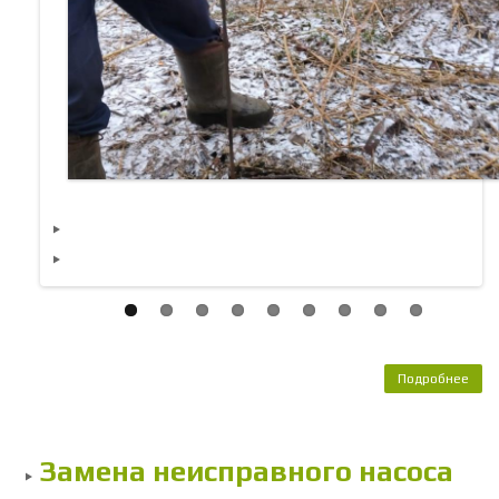
Подробнее
о 
ко
на
кан
Замена неисправного насоса