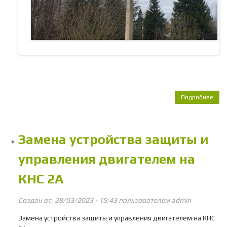
Подробнее
о 
неи
ул
Замена устройства защиты и
ос
н
управления двигателем на
г
КНС 2А
Создан вт, 28/03/2023 - 15:43 пользователем
admin
Замена устройства защиты и управления двигателем на КНС