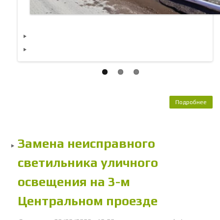
Подробнее
о П
у
цен
Замена неисправного
кан
светильника уличного
освещения на 3-м
Центральном проезде