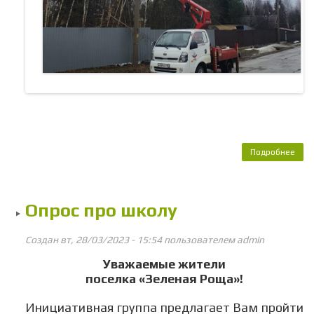
Подробнее
о 
неи
л
све
Опрос про школу
ул
ос
н
Создан вт, 28/03/2023 - 15:54 пользователем
admin
Цен
Уважаемые жители
поселка «Зеленая Роща»!
Инициативная группа предлагает Вам пройти