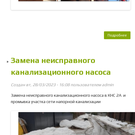
Подробнее
о 
неи
л
све
Замена неисправного
ул
ос
канализационного насоса
Создан вт, 28/03/2023 - 16:08 пользователем
admin
Замена неисправного канализационного насоса в КНС 2А и
промывка участка сети напорной канализации