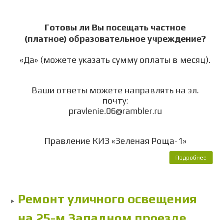
Готовы ли Вы посещать частное
(платное)
образовательное учреждение?
«Да» (можете указать сумму оплаты в месяц).
Ваши ответы можете направлять на эл.
почту:
pravlenie.06@rambler.ru
Правление КИЗ «Зеленая Роща-1»
Подробнее
о
Опр
пр
шко
Ремонт уличного освещения
на 25-м Западном проезде