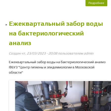
Подробнее
о 
уст
за
упр
Ежеквартальный забор воды
дви
на 
на бактериологический
анализ
Создан чт, 23/03/2023 - 20:08 пользователем
admin
Ежеквартальный забор воды на бактериологический анализ
ФБУЗ "Центр гигиены и эпидемиологии в Московской
области"