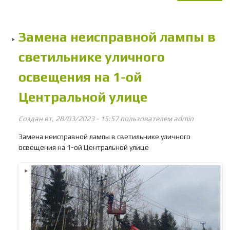
неис
све
у
Замена неисправной лампы в
ос
светильнике уличного
Цен
п
освещения на 1-ой
Центральной улице
Создан вт, 28/03/2023 - 15:57 пользователем
admin
Замена неисправной лампы в светильнике уличного
освещения на 1-ой Центральной улице