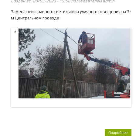
Создан вт, 28/03/2023 - 15:58 пользователем
admin
Замена неисправного светильника уличного освещения на 3-
м Центральном проезде
Подробнее
о 