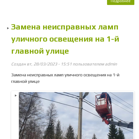
Подробнее
о Р
ули
осв
на
Замена неисправных ламп
Зап
пр
уличного освещения на 1-й
главной улице
Создан вт, 28/03/2023 - 15:51 пользователем
admin
Замена неисправных ламп уличного освещения на 1-й
главной улице