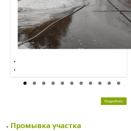
Подробнее
не
кана
Промывка участка