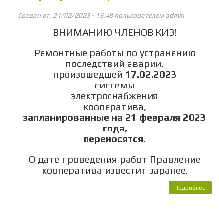
Создан вт, 21/02/2023 - 13:48 пользователем
admin
ВНИМАНИЮ ЧЛЕНОВ КИЗ!
Ремонтные работы по устранению
последствий аварии,
произошедшей
17.02.2023
системы
электроснабжения
кооператива,
запланированные на 21 февраля 2023
года,
переносятся.
О дате проведения работ Правление
кооператива известит заранее.
Подробнее
о
у
п