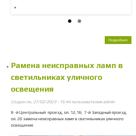
Подробнее
о 
неис
све
у
Pамена неисправных ламп в
ос
на 
светильниках уличного
2-й
освещения
Создан пн, 27/02/2023 - 15:44 пользователем
admin
8 -й Центральный проезд, оп. 12,16; 7-й Западный проезд,
оп. 20 замена неисправных ламп в светильниках уличного
освещения