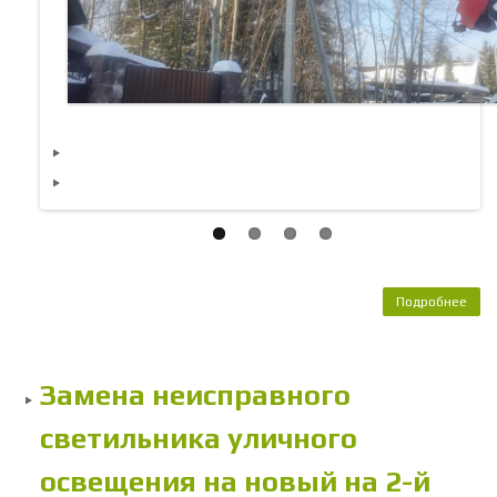
Подробнее
о Р
ули
осв
Замена неисправного
светильника уличного
освещения на новый на 2-й