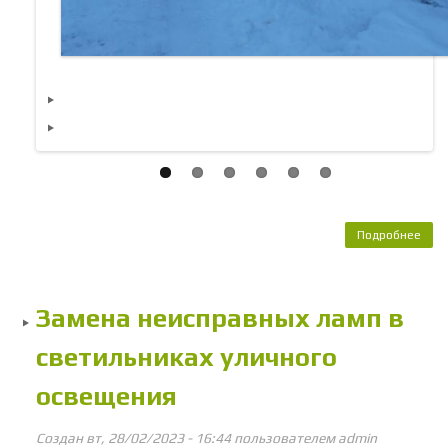
Подробнее
о П
у
цен
маг
Замена неисправных ламп в
кан
на 
светильниках уличного
за
освещения
Создан вт, 28/02/2023 - 16:44 пользователем
admin