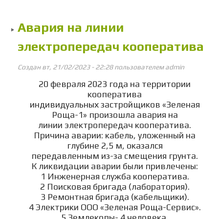
л
свет
Авария на линии
ул
ос
электропередач кооператива
Создан вт, 21/02/2023 - 22:28 пользователем
admin
20 февраля 2023 года на территории
кооператива
индивидуальных застройщиков «Зеленая
Роща-1» произошла авария на
линии электропередач кооператива.
Причина аварии: кабель, уложенный на
глубине 2,5 м, оказался
передавленным из-за смещения грунта.
К ликвидации аварии были привлечены:
1 Инженерная служба кооператива.
2 Поисковая бригада (лаборатория).
3 Ремонтная бригада (кабельщики).
4 Электрики ООО «Зеленая Роща-Сервис».
5 Землекопы- 4 человека.