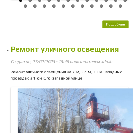
Подробнее
о
Очис
о
сне
Ремонт уличного освещения
ВЗУ
ВЗУ 
вс
Создан пн, 27/02/2023 - 15:46 пользователем
admin
К
Ремонт уличного освещения на 7-м, 17-м, 33-м Западных
посе
проездах и 1-ой Юго-западной улице