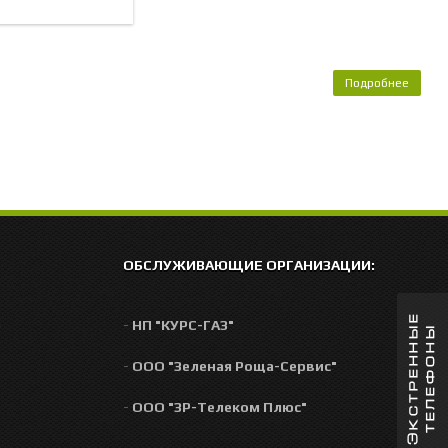
Подробнее
Упрощ
пор
регис
домо
земля
ОБСЛУЖИВАЮЩИЕ ОРГАНИЗАЦИИ:
ю
-
НП "КУРС-ГАЗ"
-
ООО "Зеленая Роща-Сервис"
-
ООО "ЗР-Телеком Плюс"