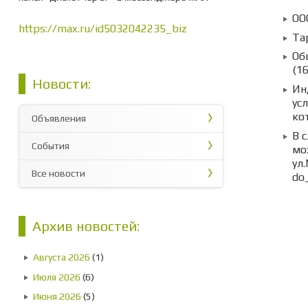
ОО
https://max.ru/id5032042235_biz
Та
Об
(1
Новости:
Ин
ус
ко
Объявления
В 
События
мо
ул.
Все новости
do_
Архив новостей:
Августа 2026
(1)
Июля 2026
(6)
Июня 2026
(5)