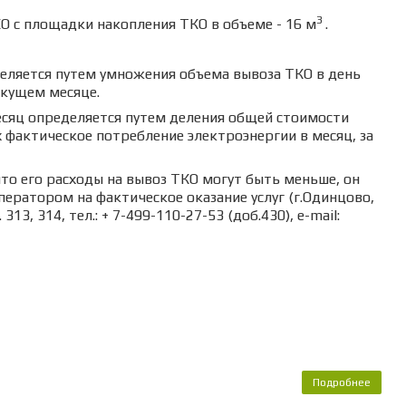
3
О с площадки накопления ТКО в объеме - 16 м
.
деляется путем умножения объема вывоза ТКО в день
екущем месяце.
есяц определяется путем деления общей стоимости
 фактическое потребление электроэнергии в месяц, за
что его расходы на вывоз ТКО могут быть меньше, он
ратором на фактическое оказание услуг (г.Одинцово,
13, 314, тел.: + 7-499-110-27-53 (доб.430), e-mail:
Подробнее
о Пор
расч