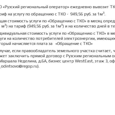
О «Рузский региональный оператор» ежедневно вывозит ТК
3
риф на услугу по обращению с ТКО - 949,56 руб. за 1м
.
щая стоимость услуги по «Обращению с ТКО» в месяц опре
3
3
6 м
) на тариф (949,56 руб. за 1м
) и на количество дней в т
дивидуальная стоимость услуги по «Обращению с ТКО» в м
луги на количество потребителей электроэнергии, имеющих
торый начисляется плата за «Обращение с ТКО»
случае, если правообладатель земельного участка считает, 
жет заключить прямой договор с Рузским региональным опе
Маршала Неделина, д.6А, бизнес центр WestEast, этаж 3, оф. 3
odintsovo@regop.ru).