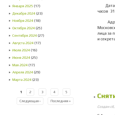
Дата нач
Января 2025
(17)
часов 31
Декабря 2024
(23)
Ноября 2024
(18)
Адрес, 
Московск
Октября 2024
(25)
лица за 
Сентября 2024
(27)
и секрет
Августа 2024
(17)
Июля 2024
(16)
Июня 2024
(25)
Мая 2024
(17)
Апреля 2024
(29)
Марта 2024
(23)
1
2
3
4
5
Страницы
Снят
Следующая ›
Последняя »
Создан сб