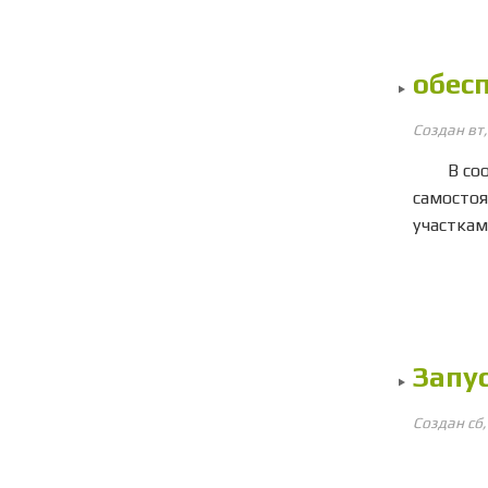
обес
Создан вт
В соотв
самостоя
участкам
Запу
Создан сб