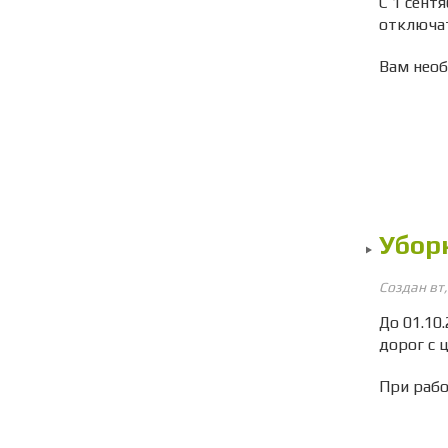
С 1 сент
отключат
Вам необ
Убор
Создан вт
До 01.10
дорог с 
При рабо