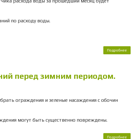
етчика расхода воды за прошедший месяц будет
ний по расходу воды.
Подробнее
о Сня
показ
счетч
расх
ний перед зимним периодом.
вод
убрать ограждения и зеленые насаждения с обочин
аждения могут быть существенно повреждены.
Подробнее
о Уб