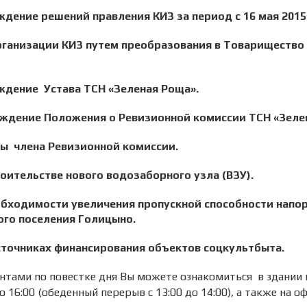
ждение решений правления КИЗ за период с 16 мая 2015 г
организации КИЗ путем преобразования в Товарищество
рждение Устава ТСН «Зеленая Роща».
рждение Положения о Ревизионной комиссии ТСН «Зеле
ры члена Ревизионной комиссии.
роительстве нового водозаборного узла (ВЗУ).
еобходимости увеличения пропускной способности напо
ого поселения Голицыно.
источниках финансирования объектов соцкультбыта.
нтами по повестке дня Вы можете ознакомиться в здании 
до 16:00 (обеденный перерыв с 13:00 до 14:00), а также на