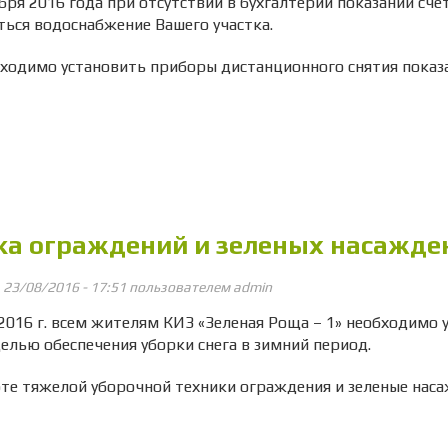
ября 2016 года при отсутствии в бухгалтерии показаний сч
ься водоснабжение Вашего участка.
ходимо установить приборы дистанционного снятия показа
ка ограждений и зеленых насажде
, 23/08/2016 - 17:51 пользователем
admin
.2016 г. всем жителям КИЗ «Зеленая Роща – 1» необходимо 
целью обеспечения уборки снега в зимний период.
те тяжелой уборочной техники ограждения и зеленые нас