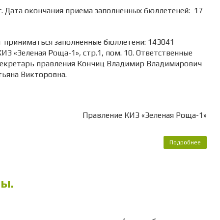
 Дата окончания приема заполненных бюллетеней: 17
приниматься заполненные бюллетени: 143041
ИЗ «Зеленая Роща-1», стр.1, пом. 10. Ответственные
- секретарь правления Кончиц Владимир Владимирович
тьяна Викторовна.
16 г. Правление КИЗ «Зеленая Роща-1»
Подробнее
о Вни
чле
коопе
К
ы.
«Зел
Роща