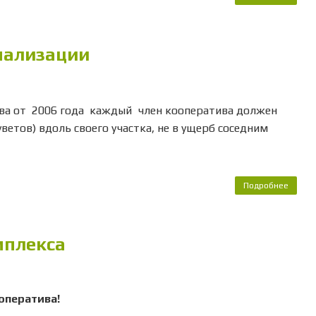
ограж
и зел
насаж
нализации
пер
зим
перио
а от 2006 года каждый член кооператива должен
етов) вдоль своего участка, не в ущерб соседним
Подробнее
обесп
обуст
лив
мплекса
канал
оператива!