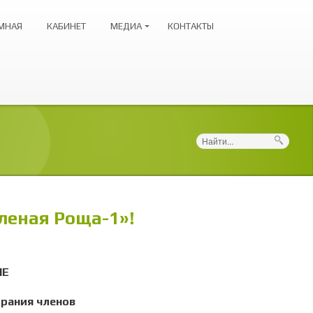
МНАЯ
КАБИНЕТ
МЕДИА
КОНТАКТЫ
Поиск
леная Роща-1»!
ИЕ
брания членов