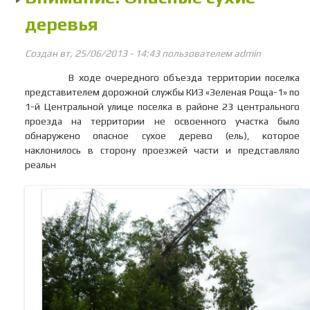
Гол
деревья
Создан вт, 25/06/2013 - 14:43 пользователем
admin
В ходе очередного объезда территории поселка
представителем дорожной службы КИЗ «Зеленая Роща-1» по
1-й Центральной улице поселка в районе 23 центрального
проезда на территории не освоенного участка было
обнаружено опасное сухое дерево (ель), которое
наклонилось в сторону проезжей части и представляло
реальн