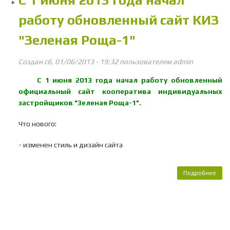
С 1 июня 2013 года начал
работу обновленный сайт КИЗ
"Зеленая Роща-1"
Создан сб, 01/06/2013 - 19:32 пользователем
admin
С 1 июня 2013 года начал работу обновленный
официальный сайт кооператива индивидуальных
застройщиков "Зеленая Роща-1".
Что нового:
- изменен стиль и дизайн сайта
Подробнее
о С
20
нача
обн
са
"З