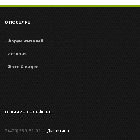
Р
О ПОСЕЛКЕ:
- Форум жителей
- История
-
Фото & видео
ГОРЯЧИЕ ТЕЛЕФОНЫ:
8 (499) 553-61-01 . . .
Диспетчер