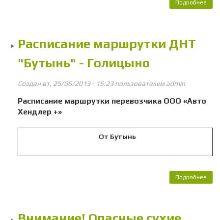
Подробнее
Реко
М
Расписание маршрутки ДНТ
"Бутынь" - Голицыно
Создан вт, 25/06/2013 - 15:23 пользователем
admin
Расписание маршрутки перевозчика ООО «Авто
Хендлер +»
От Бутынь
Подробнее
Рас
мар
Внимание! Опасные сухие
"Бу