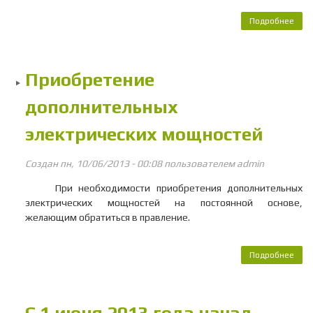
Подробнее
Пит
во
Зел
Приобретение
Ро
дополнительных
электрических мощностей
Создан пн, 10/06/2013 - 00:08 пользователем
admin
При необходимости приобретения дополнительных
электрических мощностей на постоянной основе,
желающим обратиться в правление.
Подробнее
о П
доп
эле
м