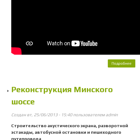
Подробнее
Про
об
Реконструкция Минского
шоссе
Создан вт, 25/06/2013 - 15:40 пользователем
admin
Строительство акустического экрана, разворотной
эстакады, автобусной остановки и пешеходного
путепровода