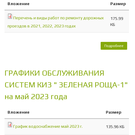
Вложение
Размер
Перечень и виды работ по ремонту дорожных
175.99
КБ
проездов в 2021, 2022, 2023 годах
Подробнее
о
Переч
и ви
работ
ремо
ГРАФИКИ ОБСЛУЖИВАНИЯ
дорож
проез
СИСТЕМ КИЗ " ЗЕЛЕНАЯ РОЩА-1"
в 202
202
на май 2023 года
202
год
Вложение
Размер
График водоснабжение май 2023 г.
135.96 КБ