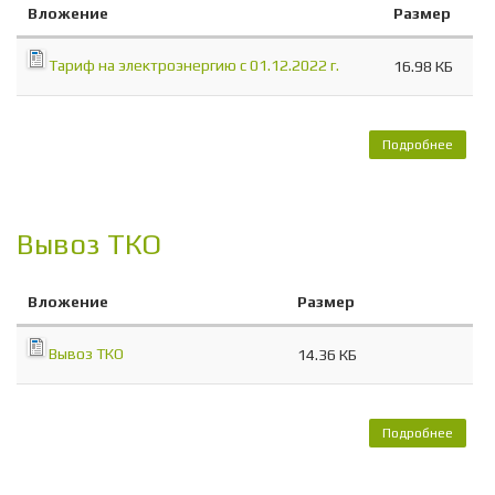
Вложение
Размер
Тариф на электроэнергию с 01.12.2022 г.
16.98 КБ
Подробнее
о Т
элект
с 01.
Вывоз ТКО
Вложение
Размер
Вывоз ТКО
14.36 КБ
Подробнее
о
Вывоз
ТКО