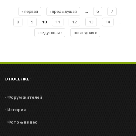
« первая
‹ предыдущая
…
6
7
Страницы
8
9
10
11
12
13
14
…
следующая ›
последняя »
О ПОСЕЛКЕ:
- Форум жителей
- История
-
Фото & видео