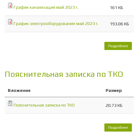
График канализация май 2023 г.
161 КБ
График электрооборудование май 2023 г.
193.06 КБ
Подробнее
о Г
ОБСЛ
СИСТ
ЗЕ
РОЩА-
Пояснительная записка по ТКО
202
Вложение
Размер
Пояснительная записка по ТКО
20.73 КБ
Подробнее
Поясн
запис