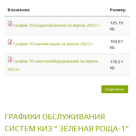
Вложение
Размер
125.19
График ТО водоснабжения за апрель 2023 г.
КБ
104.67
График ТО канализации за апрель 2023 г.
КБ
График ТО электрооборудования за апрель
176.51
КБ
2023 г.
Подробнее
о Г
ОБСЛ
СИСТ
ЗЕ
РОЩ
ГРАФИКИ ОБСЛУЖИВАНИЯ
апре
СИСТЕМ КИЗ " ЗЕЛЕНАЯ РОЩА-1"