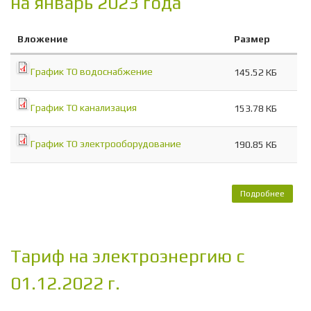
на январь 2023 года
Вложение
Размер
График ТО водоснабжение
145.52 КБ
График ТО канализация
153.78 КБ
График ТО электрооборудование
190.85 КБ
Подробнее
о Г
ОБСЛ
СИСТ
ЗЕ
РОЩ
Тариф на электроэнергию с
янва
01.12.2022 г.