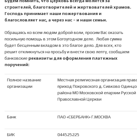
Будем помнить, что Церковь всегда молится за
строителей, благотворителей и жертвователей храмов.
Господь принимает наши пожертвования и
благословляет нас, а через нас – и наши семьи.
Обращаясь ко всем людям доброй воли, просим Вас оказать
посильную помощь в этом Богоугодном деле. Любая сумма
будет бесценным вкладом в это благое дело. Для всех, кто
решит откликнуться на просьбу и внести свою лепту, сообщаем
банковские
реквизиты для оформления платежных
поручений:
Полное название
Местная религиозная организация прав
организации
приход Покровского д. Сивково Одинцо
района МО Московской епархии Русской
Православной Церкви
Банк
ПАО «СБЕРБАНК» Г.МОСКВА
БИК
044525225