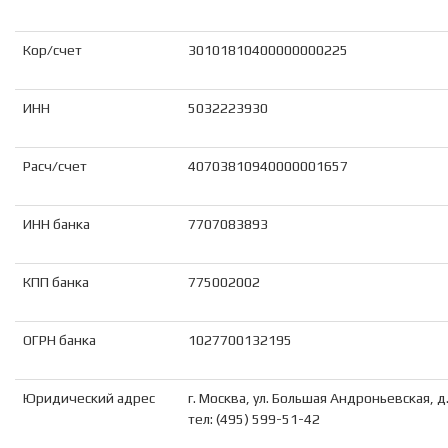
Кор/счет
30101810400000000225
ИНН
5032223930
Расч/счет
40703810940000001657
ИНН банка
7707083893
КПП банка
775002002
ОГРН банка
1027700132195
Юридический адрес
г. Москва, ул. Большая Андроньевская, д.
тел: (495) 599-51-42