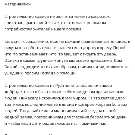
материалами.
Строительство храмов не является чьим-то капризом,
прихотью, фантазией — все это отвечает реальным
потребностям жителей нашего поселка.
Сегодня, к сожалению, еще не каждый православный человек, в
силу разных обстоятельств, нашел свою дорогу к храму. Порой
что-то останавливает, что-то мешает открыть эту дверь.
Однако в самые трудные минуты мы все же приходим в Дом
Божий, подходим к святым образам, ставим свечи, молимся за
ушедших, просим Господа о помощи.
Строительство храмов на Руси почиталось величайшей
добродетелью и было самым любимым делом православных
людей. Они всегда строились всем миром. На это святое дело
тратились последние лепты вдовиц и щедрые жертвы богатых
людей. Так давайте же и мы оставим свой след на нашей
родной земле, построив храм для спасения бессмертной души,
и чтобы наши дети радовались за нас, поминали нас.